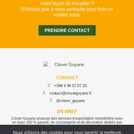
notre façon de travailler ?
N’hésitez pas à nous contacter pour fixer un
rendez-vous.
PRENDRE CONTACT
CONTACT
+594 6 94 07 07 20
contact@cloverguyane.fr
@clover_guyane
EN BREF
Clover Guyane propose des services d’exploitation immobilière avec
un loyer 100 % garanti, de conciergerie et de décoration dédiés aux
propriétaires qui souhaitent optimiser leurs biens situés en Guyane.
Nous utilisons des cookies pour vous garantir la meilleure