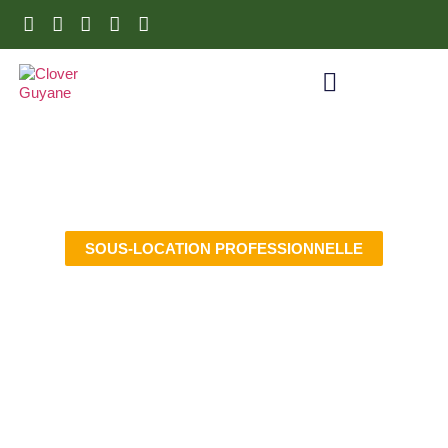
SOUS-LOCATION PROFESSIONNELLE
Votre patrimoine, nos
résultats.
Vous êtes investisseur ou entrepreneur : nous
garantissons votre loyer chaque mois et gérons vos
biens de A à Z. Notre service d’exploitation immobilière
vous libère de toutes les contraintes locatives, tout en
optimisant la rentabilité de votre patrimoine.