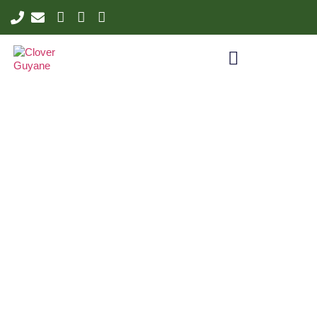
Nous contacter
Nous sommes disponibles au téléphone, en visio,
physiquement…
Nous sommes à votre disposition pour répondre à toutes
vos questions.